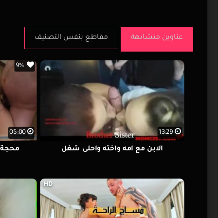
عناوين متشابهة
مقاطع بنفس التصنيف
9%
05:00
13:29
الابن مع امه واخته واحلى شغل
محجة ج
HD